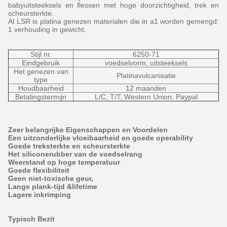
babyuitsteeksels en flessen met hoge doorzichtigheid, trek en
scheursterkte.
Al LSR is platina genezen materialen die in a1 worden gemengd:
1 verhouding in gewicht.
Stijl nr.
6250-71
Eindgebruik
voedselvorm, uitsteeksels
Het genezen van
Platinavulcanisatie
type
Houdbaarheid
12 maanden
Betalingstermijn
L/C, T/T, Western Union, Paypal
Zeer belangrijke Eigenschappen en Voordelen
Een uitzonderlijke vloeibaarheid en goede operability
Goede treksterkte en scheursterkte
Het siliconerubber van de voedselrang
Weerstand op hoge temperatuur
Goede flexibiliteit
Geen niet-toxische geur,
Lange plank-tijd &lifetime
Lagere inkrimping
Typisch Bezit