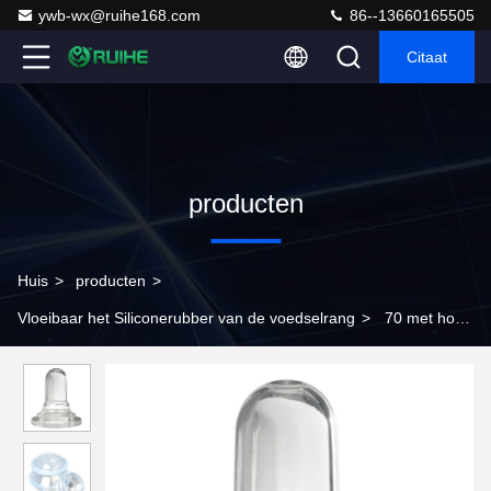
ywb-wx@ruihe168.com
86--13660165505
Citaat
producten
Huis
>
producten
>
Vloeibaar het Siliconerubber van de voedselrang
>
70 met hoge
weerstand een Rubber van het Voedsel Veilig Vloeibaar Silicone
voor Babyspeelgoed