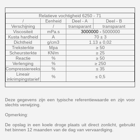
Relatieve vochtigheid 6250 - 71
/
Eenheid
Deel - A
Deel - B
Verschijning
/
transparant
transparant
Viscositeit
mPa.s
3000000 -
5000000
Kusta hardheid
A
70 ± 3
Dichtheid
g/cm3
1.13 ± 0,02
Treksterkte
Mpa
≥ 50
Scheursterkte
KN/m
≥ 25
Reactie
%
≥ 50
Verlenging
%
≥ 250
Compressiereeks
%
≤ 35
Lineair
%
≤ 0,5
inkrimpingstarief
Deze gegevens zijn een typische referentiewaarde en zijn voor
slechts verwijzing.
Opmerking:
De opslag in een koele droge plaats uit direct zonlicht, gebruikt
het binnen 12 maanden van de dag van vervaardiging.