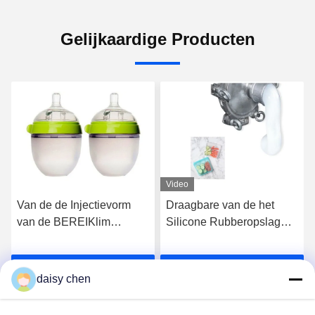
Gelijkaardige Producten
Video
 de Injectievorm
Draagbare van de het
De Rang h
e BEREIKlim
Silicone Rubberopslag
Silicone v
are
van de Voedselrang
RoHSvoed
samenstelling van
Vloeibare de Zak
Snelle Ge
Krijg Beste Prijs
Krijg Beste Prijs
Kr
 Voedselrang de
Vastgestelde Opnieuw te
Temperatu
daisy chen
lansmachine,
gebruiken
een