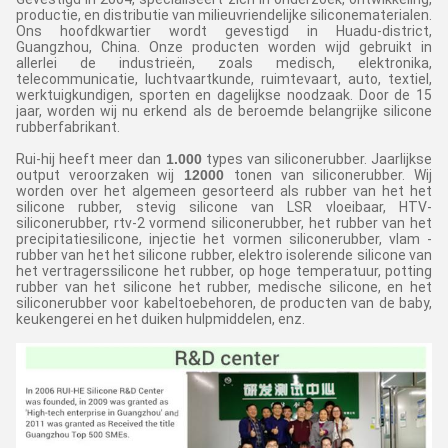
productie, en distributie van milieuvriendelijke siliconematerialen.
Ons hoofdkwartier wordt gevestigd in Huadu-district,
Guangzhou, China. Onze producten worden wijd gebruikt in
allerlei de industrieën, zoals medisch, elektronika,
telecommunicatie, luchtvaartkunde, ruimtevaart, auto, textiel,
werktuigkundigen, sporten en dagelijkse noodzaak. Door de 15
jaar, worden wij nu erkend als de beroemde belangrijke silicone
rubberfabrikant.
Rui-hij heeft meer dan
1.000
types van siliconerubber. Jaarlijkse
output veroorzaken wij
12000
tonen van siliconerubber. Wij
worden over het algemeen gesorteerd als rubber van het het
silicone rubber, stevig silicone van LSR vloeibaar, HTV-
siliconerubber, rtv-2 vormend siliconerubber, het rubber van het
precipitatiesilicone, injectie het vormen siliconerubber, vlam -
rubber van het het silicone rubber, elektro isolerende silicone van
het vertragerssilicone het rubber, op hoge temperatuur, potting
rubber van het silicone het rubber, medische silicone, en het
siliconerubber voor kabeltoebehoren, de producten van de baby,
keukengerei en het duiken hulpmiddelen, enz.