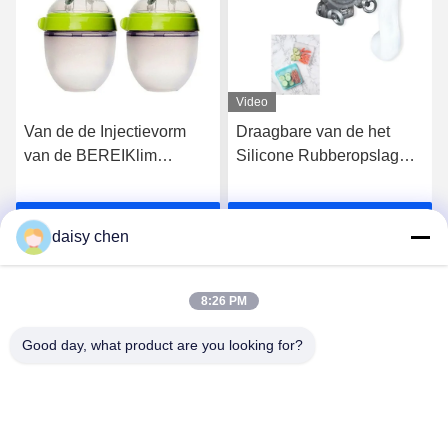
Video
Van de de Injectievorm
Draagbare van de het
van de BEREIKlim
Silicone Rubberopslag
Vloeibare
van de Voedselrang
Rubbersamenstelling van
Vloeibare de Zak
Krijg Beste Prijs
Krijg Beste Prijs
de het Voedselrang de
Vastgestelde Opnieuw te
daisy chen
Babyglansmachine,
gebruiken
Fopspeen
8:26 PM
Good day, what product are you looking for?
Guangzhou Ruihe New Material Technology
Co., Ltd
ywb-wx@ruihe168.com