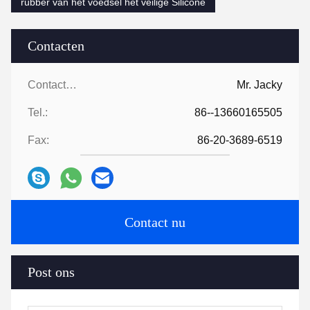
rubber van het voedsel het veilige Silicone
Contacten
Contacten:
Mr. Jacky
Tel.:
86--13660165505
Fax:
86-20-3689-6519
Contact nu
Post ons