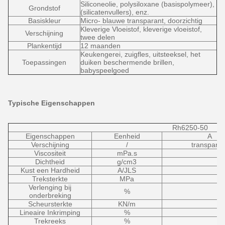
Siliconeolie, polysiloxane (basispolymeer),
Grondstof
(silicatenvullers), enz.
Basiskleur
Micro- blauwe transparant, doorzichtig
Kleverige Vloeistof, kleverige vloeistof,
Verschijning
twee delen
Plankentijd
12 maanden
Keukengerei, zuigfles
,
uitsteeksel, het
Toepassingen
duiken beschermende brillen,
babyspeelgoed
Typische Eigenschappen
Rh6250-50
Eigenschappen
Eenheid
A
Verschijning
/
transparan
Viscositeit
mPa.s
Dichtheid
g/cm3
Kust een Hardheid
A/JLS
Treksterkte
MPa
Verlenging bij
%
onderbreking
Scheursterkte
KN/m
Lineaire Inkrimping
%
Trekreeks
%