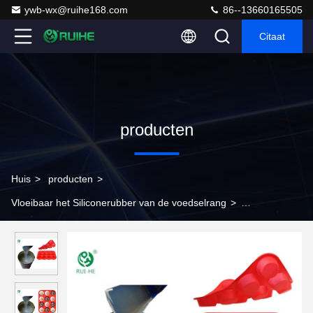
ywb-wx@ruihe168.com
86--13660165505
Citaat
producten
Huis
>
producten
>
Vloeibaar het Siliconerubber van de voedselrang
>
Suikergoedvorm die Voedsel tot Rang maken Vloeibaar Silicone
de Rubberodm/OEM Dienst