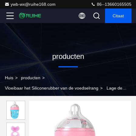
ywb-wx@ruihe168.com
86--13660165505
Citaat
producten
Huis
>
producten
>
Vloeibaar het Siliconerubber van de voedselrang
>
Lage de
Injectie van het Inkrimpings Vloeibare Silicone het Vormen
OEM/ODM voor Cakevormen