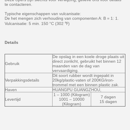
te contacteren.
Typische eigenschappen van vulcanisate:
De het mengen zich verhouding van componenten A: B = 1: 1.
Vulcanisatie: 5 min. 150 °C (302 ℉)
Details
De opslag in een koele droge plaats uit
direct zonlicht, gebruikt het binnen 12
Gebruik
maanden van de dag van
vervaardiging.
Dit soort rubber wordt ingepakt in
Verpakkingsdetails
20kg/plastic-vaten of 200KG/iron-
trommel met een binnen plastic zak.
Haven
HUANGPU GUANGZHOU,
1 – 1000 (Kilogram)
7 dagen
Levertijd
1001 – 10000
15 dagen
(Kilogram)