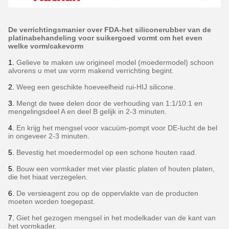
De verrichtingsmanier over FDA-het siliconerubber van de
platinabehandeling voor suikergoed vormt om het even
welke vorm/cakevorm
1.
Gelieve te maken uw origineel model (moedermodel) schoon
alvorens u met uw vorm makend verrichting begint.
2.
Weeg een geschikte hoeveelheid rui-HIJ silicone.
3.
Mengt de twee delen door de verhouding van 1:1/10:1 en
mengelingsdeel A en deel B gelijk in 2-3 minuten.
4.
En krijg het mengsel voor vacuüm-pompt voor DE-lucht de bel
in ongeveer 2-3 minuten.
5.
Bevestig het moedermodel op een schone houten raad.
5.
Bouw een vormkader met vier plastic platen of houten platen,
die het hiaat verzegelen.
6.
De versieagent zou op de oppervlakte van de producten
moeten worden toegepast.
7.
Giet het gezogen mengsel in het modelkader van de kant van
het vormkader.