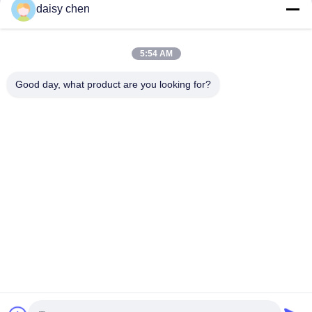
Krijg Beste Prijs
Krijg Beste Prijs
Vastgestelde Opnieuw te
Temperatuur
daisy chen
gebruiken
5:54 AM
Good day, what product are you looking for?
Guangzhou Ruihe New Material Technology
Co., Ltd
ywb-wx@ruihe168.com
86--13660165505
De Weg van No.117fengshen, Xiuquan-Straat, Huadu-
District, Guangzhou, China
De Goede Kwaliteit van China Vloeibaar het Siliconerubber
van LSR Leverancier. Copyright © 2019-2026