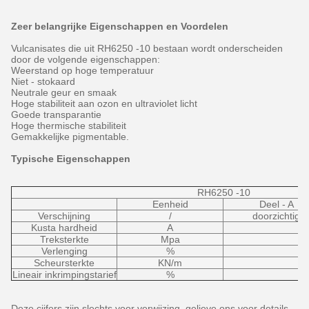
Zeer belangrijke Eigenschappen en Voordelen
Vulcanisates die uit RH6250 -10 bestaan wordt onderscheiden
door de volgende eigenschappen:
Weerstand op hoge temperatuur
Niet - stokaard
Neutrale geur en smaak
Hoge stabiliteit aan ozon en ultraviolet licht
Goede transparantie
Hoge thermische stabiliteit
Gemakkelijke pigmentable.
Typische Eigenschappen
RH6250 -10
Eenheid
Deel - A
Verschijning
/
doorzichtig
Kusta hardheid
A
Treksterkte
Mpa
Verlenging
%
Scheursterkte
KN/m
Lineair inkrimpingstarief
%
Deze cijfers zijn slechts voor verwijzing, gelieve ons voor details