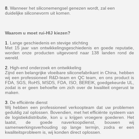
8.
Wanneer het siliconemengsel genezen wordt, zal een
duidelijke siliconevorm uit komen.
Waarom u moet rui-HIJ kiezen?
1.
Lange geschiedenis en stevige stichting
Met 15 jaar van ontwikkelingsgeschiedenis en goede reputatie,
worden onze producten uitgevoerd naar 138 landen rond de
wereld.
2.
High-end onderzoek en ontwikkeling
Zijnd een belangrijke vloeibare siliconefabrikant in China, hebben
wij een professioneel R&D-team en QC team, en ons product is
FDA, SGS, RoHS, MSDS, FDA, ISO, BEREIK, goedgekeurde UL,
zodat is er geen behoefte om zich over de kwaliteit ongerust te
maken.
3.
De efficiënte dienst
Wij hebben een professioneel verkoopteam dat uw problemen
geduldig zal oplossen. Bovendien, met het efficiënte systeem van
de logistiekdistributie, kon u u krijgen vroegere goederen. Het
laatst, de goede naverkoopdienst, bouwen wij
samenwerkingsverhouding op lange termijn, zodra er een
kwaliteitsprobleem is, wij konden direct oplossen.