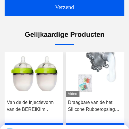
Verzend
Gelijkaardige Producten
Video
Draagbare van de het
De Rang het Vloeibare
Silicone Rubberopslag
Silicone van het
van de Voedselrang
RoHSvoedsel Rubber
Vloeibare de Zak
Snelle Genezen en Lage