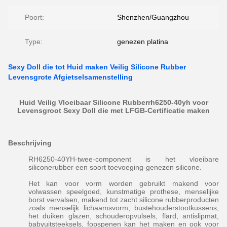
Poort:
Shenzhen/Guangzhou
Type:
genezen platina
Sexy Doll die tot Huid maken Veilig Silicone Rubber
Levensgrote Afgietselsamenstelling
Huid Veilig Vloeibaar Silicone Rubberrh6250-40yh voor
Levensgroot Sexy Doll die met LFGB-Certificatie maken
Beschrijving
RH6250-40YH-twee-component is het vloeibare
siliconerubber een soort toevoeging-genezen silicone.
Het kan voor vorm worden gebruikt makend voor
volwassen speelgoed, kunstmatige prothese, menselijke
borst vervalsen, makend tot zacht silicone rubberproducten
zoals menselijk lichaamsvorm, bustehouderstootkussens,
het duiken glazen, schouderopvulsels, flard, antislipmat,
babyuitsteeksels, fopspenen kan het maken en ook voor