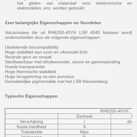
het gieten van materiaal voor elektronische en
elektrodelen, enz. worden gebruikt.
Zeer belangrijke Eigenschappen en Voordelen
Vulcanisates die uit RH6250-40YH LSR 4040 bestaan wordt
onderscheiden door de volgende eigenschappen:
Uitstekende biocompatibility
Hoge stabiliteit aan ozon en ultraviolet licht
Neutrale geur en smaak
Steriliseerbaar met ethyleenoxide, stoom en gammastraling
Goede transparantie
Hoge thermische stabiliteit
Hoge terugwinning na een punctuur
Gemakkelijke pigmentable met het LSR-Kleurendeeg
Typische Eigenschappen
RH6250-40YH
Eenheid
De
Verschijning
/
doorz
Kusta hardheid
A
Treksterkte
Mpa