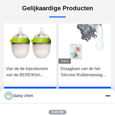
Gelijkaardige Producten
Video
Van de de Injectievorm
Draagbare van de het
van de BEREIKlim
Silicone Rubberopslag
Vloeibare
van de Voedselrang
Rubbersamenstelling van
Vloeibare de Zak
Krijg Beste Prijs
Krijg Beste Prijs
de het Voedselrang de
Vastgestelde Opnieuw te
daisy chen
Babyglansmachine,
gebruiken
Fopspeen
5:45 PM