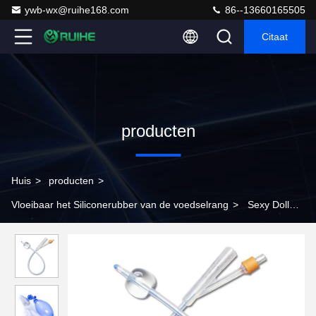
ywb-wx@ruihe168.com
86--13660165505
Citaat
producten
Huis
>
producten
>
Vloeibaar het Siliconerubber van de voedselrang
>
Sexy Doll
die tot Huid maken Veilig Silicone Rubber Levensgrote
Afgietselsamenstelling