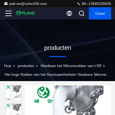
ywb-wx@ruihe168.com
86--13660165505
Citaat
producten
Huis
>
producten
>
Vloeibaar het Siliconerubber van LSR
>
Het hoge Rubber van het Duurzaamheidslsr Vloeibare Silicone
voor Vorm die Babyfopspeen maken