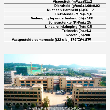
Viscositeit (mPa.s)
51±2
Dichtheid (g/cm3)
1.09±0,02
Kust een Hardheid (A)
50 ± 2
Treksterkte (MPa)
≥ 9,0
Verlenging bij onderbreking (%)
≥ 500
Scheursterkte (KN/m)
≥ 25
Lineaire Inkrimping (%)
≤ 0,5
Trekreeks (%)
≥4.3
Reactie (%)
≥50
≦30
Vastgestelde compressie ((22 u bij 175℃)%