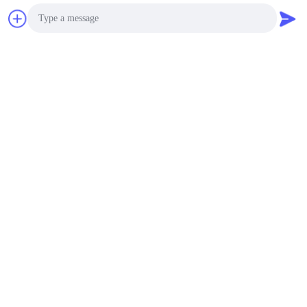
Verzend
Photo
Video Call
Gelijkaardige Producten
Audio Call
Video
Video