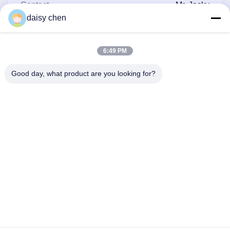
Contacten:
Mr. Jacky
daisy chen
Tel.:
86--13660165505
Fax:
86-20-3689-6519
6:49 PM
Good day, what product are you looking for?
Contact nu
Post ons