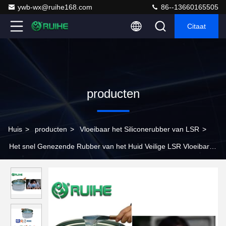
ywb-wx@ruihe168.com
86--13660165505
Citaat
producten
Huis
>
producten
>
Vloeibaar het Siliconerubber van LSR
>
Het snel Genezende Rubber van het Huid Veilige LSR Vloeibare
Silicone voor Maskerrohs Norm