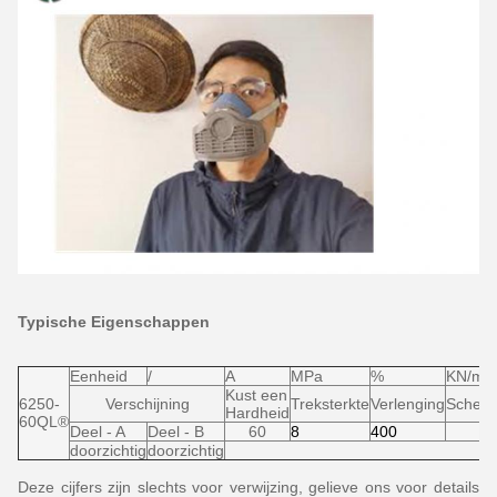
Typische Eigenschappen
Eenheid
/
A
MPa
%
KN/m
Kust een
6250-
Verschijning
Treksterkte
Verlenging
Scheur
Hardheid
60QL®
Deel - A
Deel - B
60
8
400
2
doorzichtig
doorzichtig
Deze cijfers zijn slechts voor verwijzing, gelieve ons voor details