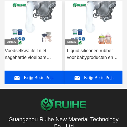
Video
Video
t
Voedselkwaliteit niet-
Liquid siliconen rubber
nageharde vloeibare
voor babyproducten en
siliconenrubber voor
delen die in contact
babyproducten en
komen met
Krijg Beste Prijs
Krijg Beste Prijs
voedselcontacttoepassingen
levensmiddelen
Guangzhou Ruihe New Material Technology
Co., Ltd