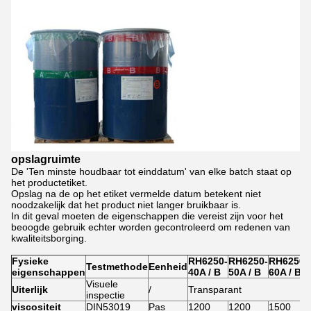
opslagruimte
De 'Ten minste houdbaar tot einddatum' van elke batch staat op
het productetiket.
Opslag na de op het etiket vermelde datum betekent niet
noodzakelijk dat het product niet langer bruikbaar is.
In dit geval moeten de eigenschappen die vereist zijn voor het
beoogde gebruik echter worden gecontroleerd om redenen van
kwaliteitsborging.
Fysieke
RH6250-
RH6250-
RH6250-
Testmethode
Eenheid
eigenschappen
40A / B
50A / B
60A / B
Visuele
Uiterlijk
/
Transparant
inspectie
viscositeit
DIN53019
Pas
1200
1200
1500