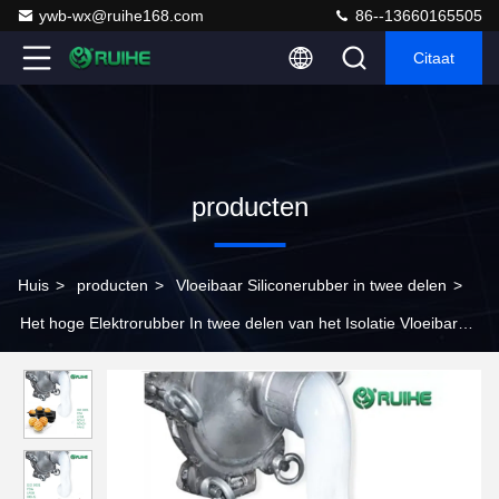
ywb-wx@ruihe168.com
86--13660165505
Citaat
producten
Huis
>
producten
>
Vloeibaar Siliconerubber in twee delen
>
Het hoge Elektrorubber In twee delen van het Isolatie Vloeibare
Silicone voor Vorm het Maken