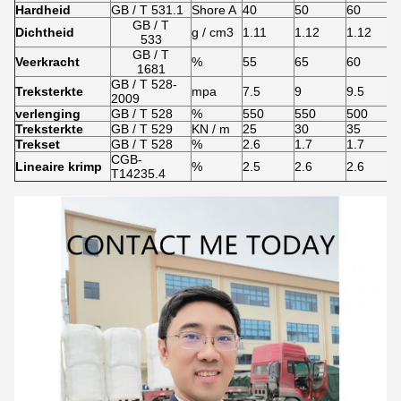
Hardheid
GB / T 531.1
Shore A
40
50
60
GB / T
Dichtheid
g / cm3
1.11
1.12
1.12
533
GB / T
Veerkracht
%
55
65
60
1681
GB / T 528-
Treksterkte
mpa
7.5
9
9.5
2009
verlenging
GB / T 528
%
550
550
500
Treksterkte
GB / T 529
KN / m
25
30
35
Trekset
GB / T 528
%
2.6
1.7
1.7
CGB-
Lineaire krimp
%
2.5
2.6
2.6
T14235.4