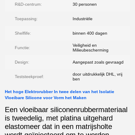
R&D-centrum:
30 personen
Toepassing:
Industriële
Shelflife:
binnen 400 dagen
Veiligheid en
Functie:
Milieubescherming
Design:
Aangepast zoals gevraagd
door uitdrukkelijk DHL, vrij
Teststeekproef:
ben
Het hoge Elektrorubber In twee delen van het Isolatie
Vloeibare Silicone voor Vorm het Maken
Een vloeibaar siliconenrubbermateriaal
is tweedelig, met platina uitgehard
elastomeer dat in een matrijsholte
wordt geïnjecteerd om te worden