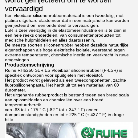
vervaardigd
Een vloeibaar siliconenrubbermateriaal is een tweedelig, met
platina uitgehard elastomeer dat in een matrijsholte kan worden
geïnjecteerd om een ​​onderdeel te vervaardigen.
LSR is zeer veelzijdig in de elastomeerindustrie en is te zien in
een hele reeks onderdelen, van consumentenproducten tot
medische hulpmiddelen en alles daartussenin.
De meeste soorten siliconenrubber hebben dezelfde natuurlijke
eigenschappen als hoge elektrische isolatie, weerstand tegen
extreme temperaturen, chemische inertie en veerkracht in ruwe
omgevingen.
Productomschrijving
Ruihe RH6250 SERIES Vloeibaar siliconenrubber (F-LSR) is
specifiek ontworpen voor spuitgieten met vloeistof.
Het product wordt geleverd als een tweecomponenten, zachte
fluorosiliconenpasta. Het hardt uit tot een materiaal van 60
durometer.
Het uitgeharde rubberproduct is bestand tegen een breed scala
aan oplosmiddelen en chemicaliën over een breed
temperatuurbereik
van -63 tot + 175 ° C (-82 ° tot + 347 ° F) onder
dompelomstandigheden en tot + 225 ° C (+ 437 ° F) in droge
hitte.