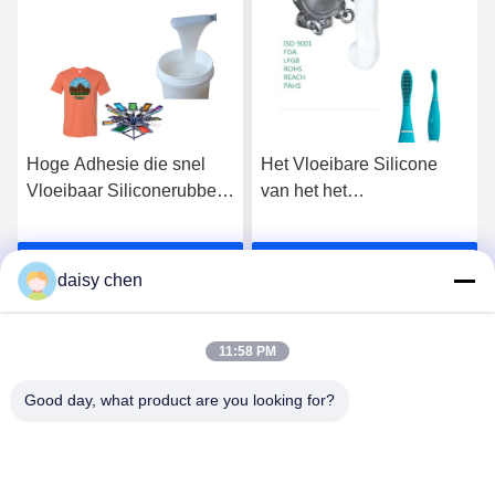
Hoge Adhesie die snel
Het Vloeibare Silicone
Vloeibaar Siliconerubber
van het het
In twee delen voor Smalle
milieuvriendelijke
Stof genezen
Vloeibare Silicone
Krijg Beste Prijs
Krijg Beste Prijs
Rubber/2 Deel van LSR
daisy chen
11:58 PM
Good day, what product are you looking for?
Guangzhou Ruihe New Material Technology
Co., Ltd