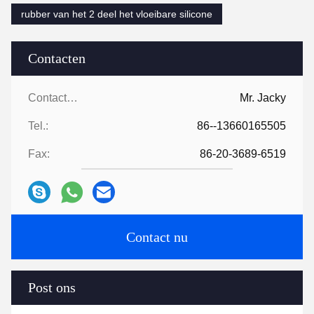
rubber van het 2 deel het vloeibare silicone
Contacten
Contacten:
Mr. Jacky
Tel.:
86--13660165505
Fax:
86-20-3689-6519
Contact nu
Post ons