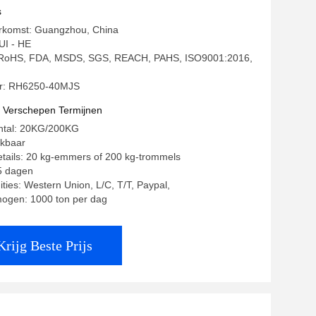
g en Stabiele Grootte
s
erkomst: Guangzhou, China
I - HE
g: RoHS, FDA, MSDS, SGS, REACH, PAHS, ISO9001:2016,
r: RH6250-40MJS
t Verschepen Termijnen
antal: 20KG/200KG
ekbaar
tails: 20 kg-emmers of 200 kg-trommels
15 dagen
ities: Western Union, L/C, T/T, Paypal,
mogen: 1000 ton per dag
Krijg Beste Prijs