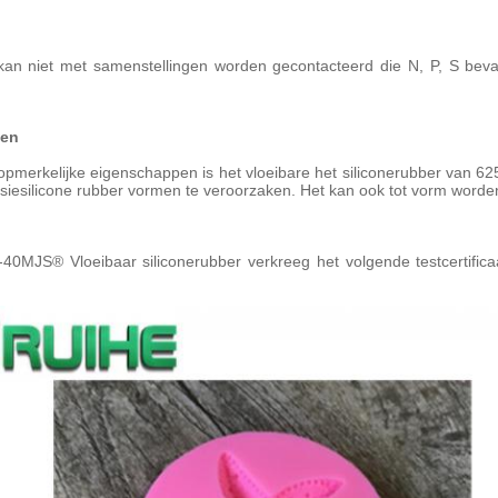
 kan niet met samenstellingen worden gecontacteerd die N, P, S bevat
gen
pmerkelijke eigenschappen is het vloeibare het siliconerubber van 6
siesilicone rubber vormen te veroorzaken. Het kan ook tot vorm word
0-40MJS® Vloeibaar siliconerubber verkreeg het volgende testcertif