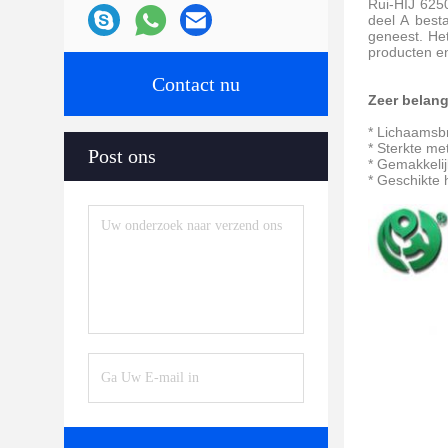
Rui-HIJ 6250
deel A best
geneest. Het
producten e
Contact nu
Zeer belan
* Lichaamsbr
* Sterkte me
Post ons
* Gemakkelij
* Geschikte 