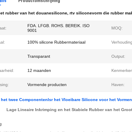
ails
Productomschrijving
et rubber van het douanesilicone
,
rtv siliconevorm die rubber ma
FDA. LFGB. ROHS. BEREIK. ISO
aat:
MOQ:
9001
al:
100% silicone Rubbermateriaal
Verhouding
Transparant
Output:
arheid:
12 maanden
Kenmerken
sing:
Vormende producten
Haven:
het twee Componentenlsr het Vloeibare Silicone voor het Vormen 
Lage Lineaire Inkrimping en het Stabiele Rubber van het Groot
g