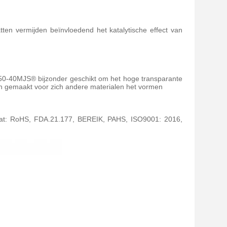
ten vermijden beïnvloedend het katalytische effect van
250-40MJS® bijzonder geschikt om het hoge transparante
en gemaakt voor zich andere materialen het vormen
icaat: RoHS, FDA.21.177, BEREIK, PAHS, ISO9001: 2016,