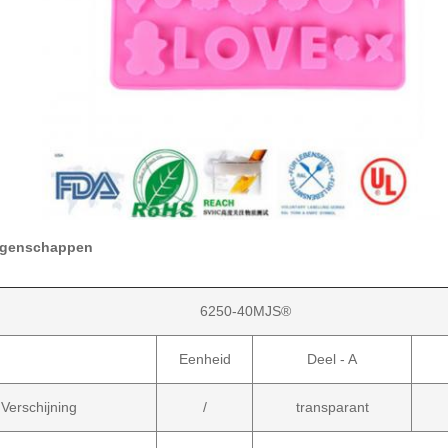
igenschappen
6250-40MJS®
Eenheid
Deel - A
Verschijning
/
transparant