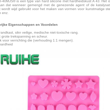
-40MJS® is een type van hard silicone met hardheidskust A 43. Het i
aan dat wanneer gemengd met de genezende agent of de katalysato
 wordt wijd gebruikt voor het maken van vormen voor kunstmatige stee
n enz.
grijke Eigenschappen en Voordelen
andkast, sikn veilige, medische niet-toxische rang.
t grote trekspanning en scheur.
k voor verrichting die (verhouding 1:1 mengen).
hardheid