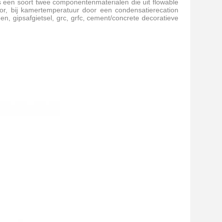
s een soort twee componentenmaterialen die uit flowable
r, bij kamertemperatuur door een condensatierecation
n, gipsafgietsel, grc, grfc, cement/concrete decoratieve