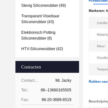
Productdet
Stevig Siliconerubber
(49)
Markeren:
h
Transparant Vloeibaar
Siliconerubber
(43)
Certific
Elektronisch Potting
Materia
Siliconerubber
(8)
Kleur:
HTV-Siliconerubber
(42)
Houdba
Contacten
Toepas
Contacten:
Mr. Jacky
Rubber van 
Tel.:
86--13660165505
Fax:
86-20-3689-6519
Beschrijvin