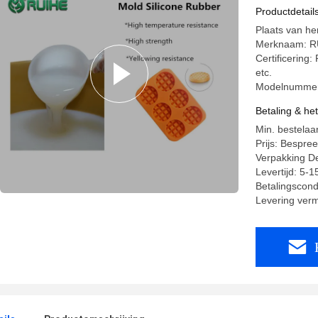
Inkrimpin
Productdetail
Plaats van h
Merknaam: RU
Certificerin
etc.
Modelnumme
Betaling & he
Min. bestela
Prijs: Bespre
Verpakking De
Levertijd: 5-
Betalingscond
Levering ver