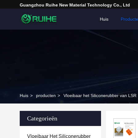
Guangzhou Ruihe New Material Technology Co., Ltd
Huis
Product
Huis
>
producten
>
Vloeibaar het Siliconerubber van LSR
Categorieën
Vloeibaar Het Siliconerubber