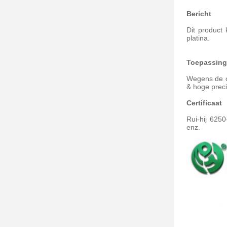
Bericht
Dit product
platina.
Toepassin
Wegens de o
& hoge preci
Certificaat
Rui-hij 625
enz.