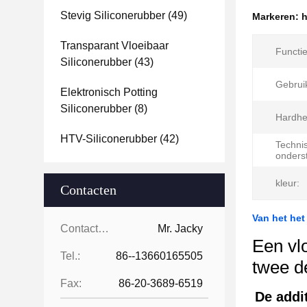
Stevig Siliconerubber
(49)
Markeren:
h
Transparant Vloeibaar
Functie
Siliconerubber
(43)
Gebrui
Elektronisch Potting
Siliconerubber
(8)
Hardhe
HTV-Siliconerubber
(42)
Techni
onders
kleur:
Contacten
Van het het
Contacten:
Mr. Jacky
Een vl
Tel.:
86--13660165505
twee de
Fax:
86-20-3689-6519
De addi