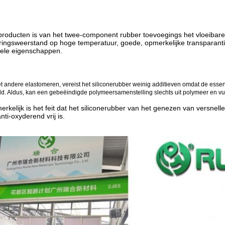
roducten is van het twee-component rubber toevoegings het vloeibare s
ingsweerstand op hoge temperatuur, goede, opmerkelijke transparantie
gele eigenschappen.
 andere elastomeren, vereist het siliconerubber weinig additieven omdat de esse
. Aldus, kan een gebeëindigde polymeersamenstelling slechts uit polymeer en vul
rkelijk is het feit dat het siliconerubber van het genezen van versnelle
ti-oxyderend vrij is.