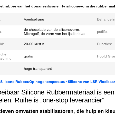
et rubber van het douanesilicone
,
rtv siliconevorm die rubber ma
:
Voedselrang
Behandeling
de chocolade van de siliconevorm,
k:
potlife:
Microgolf, de vorm van het ijsdienblad
id:
20-60 kust A
Functies:
sche
gratis
Hoofd Gron
teuning:
hoge transparant
 Silicone Rubber/Op hoge temperatuur Silicone van LSR Vloeiba
oeibaar Silicone Rubbermateriaal is een
len. Ruihe is „one-stop leverancier“
tieven omvatten stabilisatoren, die hulp en k