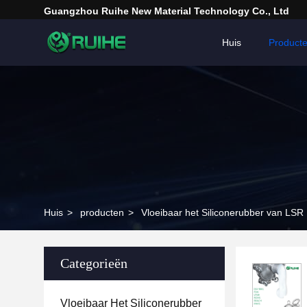
Guangzhou Ruihe New Material Technology Co., Ltd
Huis
Product
Huis
>
producten
>
Vloeibaar het Siliconerubber van LSR
Categorieën
Vloeibaar Het Siliconerubber