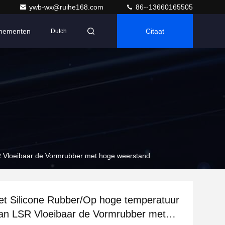
ywb-wx@ruihe168.com
86--13660165505
nementen
Citaat
Dutch
SR Vloeibaar de Vormrubber met hoge weerstand
et Silicone Rubber/Op hoge temperatuur
van LSR Vloeibaar de Vormrubber met