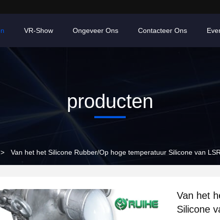
en
VR-Show
Ongeveer Ons
Contacteer Ons
Eve
producten
>
Van het het Silicone Rubber/Op hoge temperatuur Silicone van L
Van het h
Silicone 