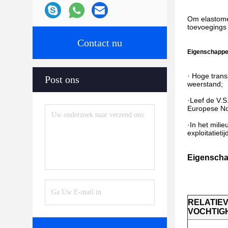
Om elastomer
toevoegings
Contact nu
Eigenschappe
· Hoge tran
Post ons
weerstand;
·Leef de V.
Europese N
·In het mili
exploitatiet
Eigensch
RELATIE
VOCHTIGH