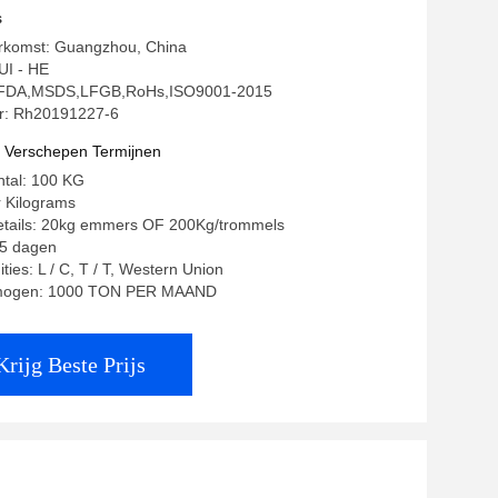
rstand
s
erkomst: Guangzhou, China
I - HE
g: FDA,MSDS,LFGB,RoHs,ISO9001-2015
: Rh20191227-6
t Verschepen Termijnen
ntal: 100 KG
r Kilograms
etails: 20kg emmers OF 200Kg/trommels
-15 dagen
ties: L / C, T / T, Western Union
rmogen: 1000 TON PER MAAND
Krijg Beste Prijs