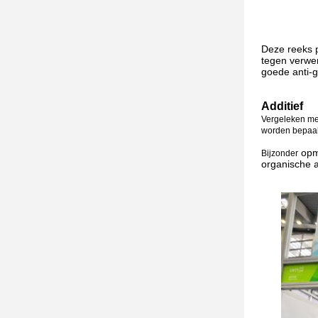
Deze reeks p
tegen verwer
goede anti-
Additief
Vergeleken met
worden bepaald
opme
Bijzonder
organische an