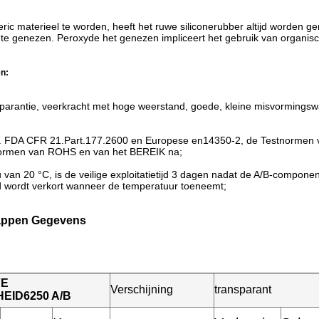
ic materieel te worden, heeft het ruwe siliconerubber altijd worden 
 te genezen. Peroxyde het genezen impliceert het gebruik van orga
n:
sparantie, veerkracht met hoge weerstand, goede, kleine misvormings
S. FDA CFR 21.Part.177.2600 en Europese en14350-2, de Testnormen va
ormen van ROHS en van het BEREIK na;
eu van 20 °C, is de veilige exploitatietijd 3 dagen nadat de A/B-compo
ijd wordt verkort wanneer de temperatuur toeneemt;
appen Gegevens
VE
Verschijning
transparant
EID6250 A/B