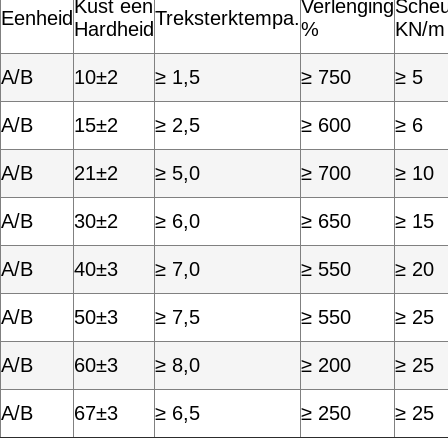
Kust een
Verlenging
Scheu
Eenheid
Treksterktempa.
Hardheid
%
KN/m
A/B
10±2
≥ 1,5
≥ 750
≥ 5
A/B
15±2
≥ 2,5
≥ 600
≥ 6
A/B
21±2
≥ 5,0
≥ 700
≥ 10
A/B
30±2
≥ 6,0
≥ 650
≥ 15
A/B
40±3
≥ 7,0
≥ 550
≥ 20
A/B
50±3
≥ 7,5
≥ 550
≥ 25
A/B
60±3
≥ 8,0
≥ 200
≥ 25
A/B
67±3
≥ 6,5
≥ 250
≥ 25