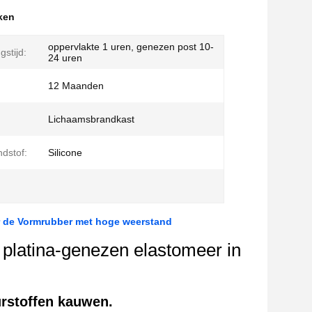
ken
oppervlakte 1 uren, genezen post 10-
stijd:
24 uren
12 Maanden
Lichaamsbrandkast
dstof:
Silicone
ar de Vormrubber met hoge weerstand
 platina-genezen elastomeer in
leurstoffen kauwen.