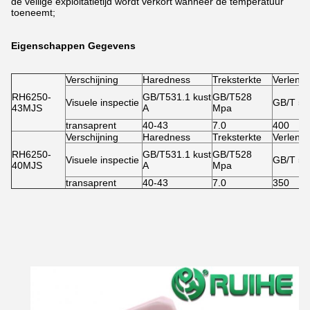
de veilige exploitatietijd wordt verkort wanneer de temperatuur
toeneemt;
Eigenschappen Gegevens
Verschijning
Haredness
Treksterkte
Verlengi
RH6250-
GB/T531.1 kust
GB/T528
Visuele inspectie
GB/T 5
43MJS
A
Mpa
transaprent
40-43
7.0
400
Verschijning
Haredness
Treksterkte
Verlengi
RH6250-
GB/T531.1 kust
GB/T528
Visuele inspectie
GB/T 5
40MJS
A
Mpa
transaprent
40-43
7.0
350