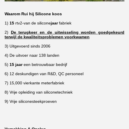
Waarom Rui hij Silicone koos
1)
15
rtv2-van de silicone
jaar
fabriek
2)
De terugkeer en de uitwisseling worden goedgekeurd
terwijl de kwaliteitsproblemen voorkwamen
3) Uitgevoerd sinds 2006
4) De uitvoer naar 138 landen
5)
15 jaar
een betrouwbaar bedrijf
6) 12 deskundigen van R&D, QC personeel
7) 15,000 vierkante meterfabriek
8) Vrije opleiding van siliconetechniek
9) Vrije siliconesteekproeven