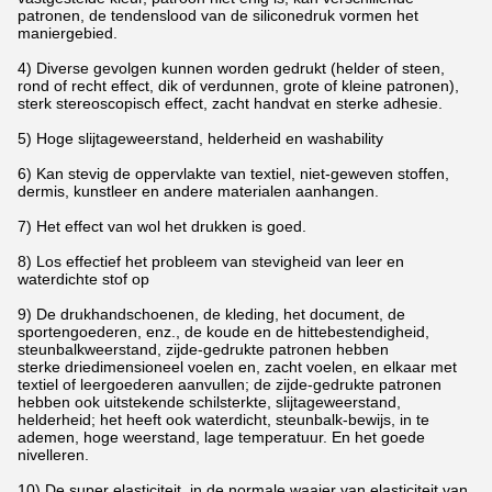
patronen, de tendenslood van de siliconedruk vormen het
maniergebied.
4) Diverse gevolgen kunnen worden gedrukt (helder of steen,
rond of recht effect, dik of verdunnen, grote of kleine patronen),
sterk stereoscopisch effect, zacht handvat en sterke adhesie.
5) Hoge slijtageweerstand, helderheid en washability
6) Kan stevig de oppervlakte van textiel, niet-geweven stoffen,
dermis, kunstleer en andere materialen aanhangen.
7) Het effect van wol het drukken is goed.
8) Los effectief het probleem van stevigheid van leer en
waterdichte stof op
9) De drukhandschoenen, de kleding, het document, de
sportengoederen, enz., de koude en de hittebestendigheid,
steunbalkweerstand, zijde-gedrukte patronen hebben
sterke driedimensioneel voelen en, zacht voelen, en elkaar met
textiel of leergoederen aanvullen; de zijde-gedrukte patronen
hebben ook uitstekende schilsterkte, slijtageweerstand,
helderheid; het heeft ook waterdicht, steunbalk-bewijs, in te
ademen, hoge weerstand, lage temperatuur. En het goede
nivelleren.
10) De super elasticiteit, in de normale waaier van elasticiteit van