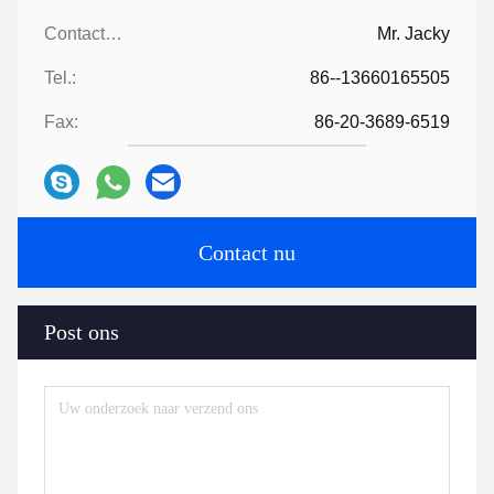
Contacten:
Mr. Jacky
Tel.:
86--13660165505
Fax:
86-20-3689-6519
Contact nu
Post ons