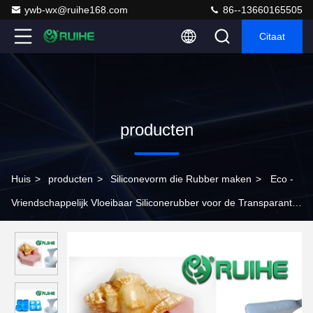
ywb-wx@ruihe168.com
86--13660165505
Citaat
producten
Huis
>
producten
>
Siliconevorm die Rubber maken
>
Eco -
Vriendschappelijk Vloeibaar Siliconerubber voor de Transparante
Kleur van de Kaarsvorm