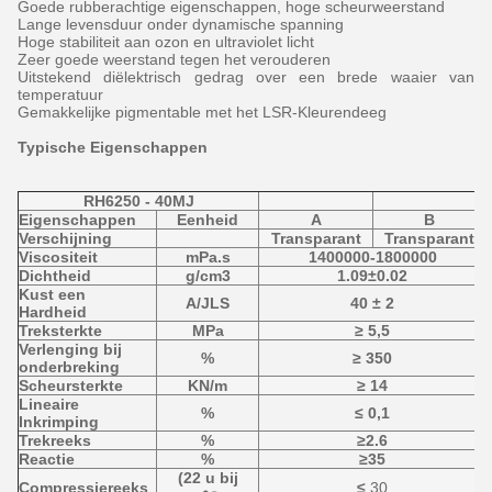
Goede rubberachtige eigenschappen, hoge scheurweerstand
Lange levensduur onder dynamische spanning
Hoge stabiliteit aan ozon en ultraviolet licht
Zeer goede weerstand tegen het verouderen
Uitstekend diëlektrisch gedrag over een brede waaier van
temperatuur
Gemakkelijke pigmentable met het LSR-Kleurendeeg
Typische Eigenschappen
RH6250 - 40MJ
Eigenschappen
Eenheid
A
B
Verschijning
Transparant
Transparant
Viscositeit
mPa.s
1400000-1800000
Dichtheid
g/cm3
1.09±0.02
Kust een
A/JLS
40 ± 2
Hardheid
Treksterkte
MPa
≥ 5,5
Verlenging bij
%
≥ 350
onderbreking
Scheursterkte
KN/m
≥ 14
Lineaire
%
≤ 0,1
Inkrimping
Trekreeks
%
≥2.6
Reactie
%
≥35
(22 u bij
Compressiereeks
≤
30