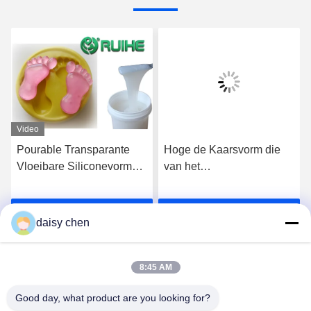
Video
Pourable Transparante
Hoge de Kaarsvorm die
Vloeibare Siliconevorm
van het
die Rubber voor Pu-Hars
Verlengingssilicone
het Gieten Precisie maken
Rubber/Doorzichtig
Krijg Beste Prijs
Krijg Beste Prijs
Siliconerubber maken
daisy chen
8:45 AM
Good day, what product are you looking for?