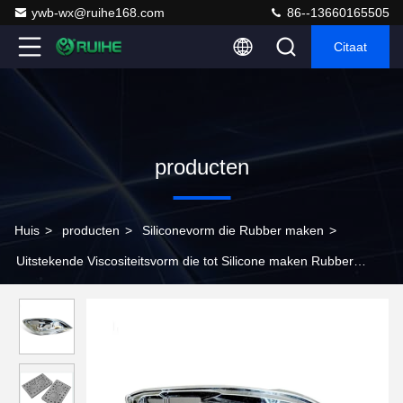
ywb-wx@ruihe168.com
86--13660165505
Citaat
producten
Huis
>
producten
>
Siliconevorm die Rubber maken
>
Uitstekende Viscositeitsvorm die tot Silicone maken Rubber
Complexe Patronen op Oppervlakte