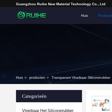
Guangzhou Ruihe New Material Technology Co., Ltd
Huis
Product
Huis
>
producten
>
Transparant Vloeibaar Siliconerubber
Categorieën
Vloeibaar Het Siliconerubber