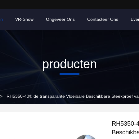
en
VR-Show
Ongeveer Ons
Contacteer Ons
Eve
producten
>
RH5350-40® de transparante Vloeibare Beschikbare Steekproef va
RH5350-40
Beschikba