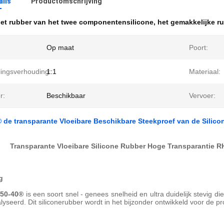
ails
Productomschrijving
et rubber van het twee componentensilicone
,
het gemakkelijke r
Op maat
Poort:
ingsverhouding:
1:1
Materiaal:
r:
Beschikbaar
Vervoer:
de transparante Vloeibare Beschikbare Steekproef van de Silic
Transparante Vloeibare Silicone Rubber Hoge Transparantie 
g
50-40®
is een soort snel - genees snelheid en ultra duidelijk stevig d
lyseerd. Dit siliconerubber wordt in het bijzonder ontwikkeld voor de pr