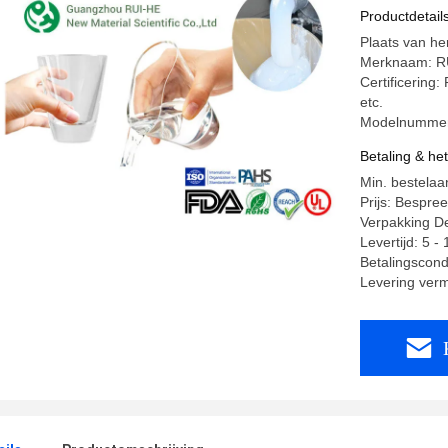
Hoge Tran
Productdetail
Plaats van h
Merknaam: RU
Certificerin
etc.
Modelnummer
Betaling & he
Min. bestelaa
Prijs: Bespre
Verpakking De
Levertijd: 5 -
Betalingscond
Levering ver