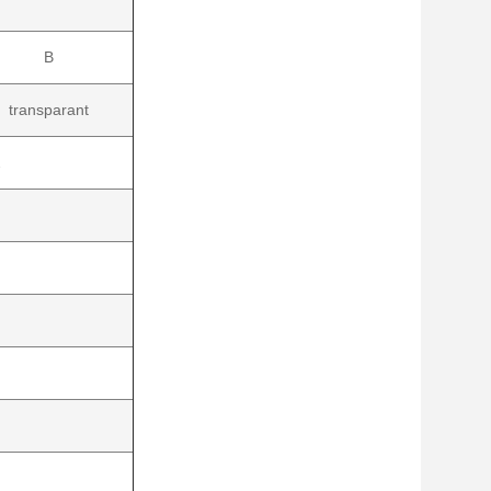
B
transparant
2