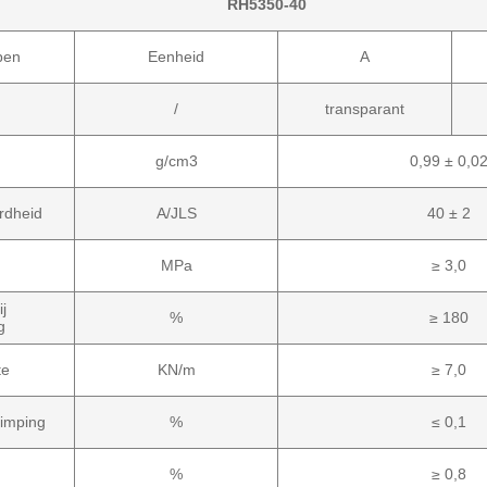
RH5350-40
pen
Eenheid
A
/
transparant
g/cm3
0,99 ± 0,0
rdheid
A/JLS
40 ± 2
MPa
≥ 3,0
j
%
≥ 180
g
te
KN/m
≥ 7,0
rimping
%
≤ 0,1
%
≥ 0,8