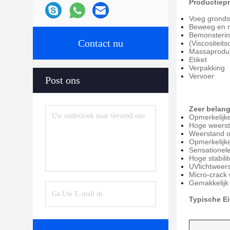
Productiep
Voeg grondst
Beweeg en 
Bemonsterin
Contact nu
(Viscositeit
Massaproduk
Etiket
Verpakking
Vervoer
Post ons
Zeer belan
Opmerkelijke
Hoge weerst
Weerstand o
Opmerkelijk
Sensationel
Hoge stabili
UVlichtweer
Micro-crack
Gemakkelijk
Typische E