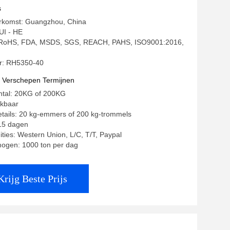
sparantie
s
erkomst: Guangzhou, China
I - HE
g: RoHS, FDA, MSDS, SGS, REACH, PAHS, ISO9001:2016,
: RH5350-40
t Verschepen Termijnen
ntal: 20KG of 200KG
ekbaar
tails: 20 kg-emmers of 200 kg-trommels
 15 dagen
ities: Western Union, L/C, T/T, Paypal
mogen: 1000 ton per dag
Krijg Beste Prijs