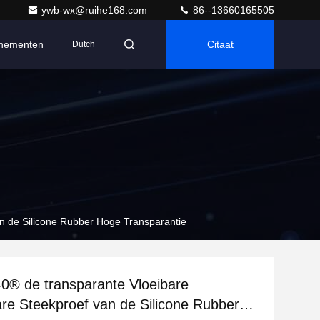
ywb-wx@ruihe168.com
86--13660165505
nementen
Citaat
Dutch
n de Silicone Rubber Hoge Transparantie
® de transparante Vloeibare
re Steekproef van de Silicone Rubber