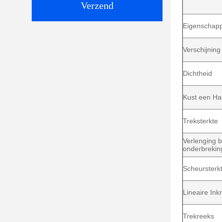
Verzend
Eigenschap
Verschijning
Dichtheid
Kust een Ha
Treksterkte
Verlenging bi
onderbrekin
Scheursterk
Lineaire Ink
Trekreeks