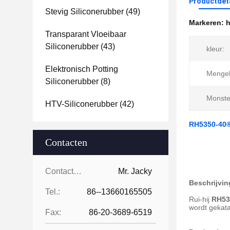
Productdet
Stevig Siliconerubber
(49)
Markeren:
h
Transparant Vloeibaar
Siliconerubber
(43)
kleur:
Elektronisch Potting
Mengel
Siliconerubber
(8)
Monste
HTV-Siliconerubber
(42)
RH5350-40® 
Contacten
Contacten:
Mr. Jacky
Beschrijvin
Tel.:
86--13660165505
Rui-hij
RH53
wordt gekata
Fax:
86-20-3689-6519