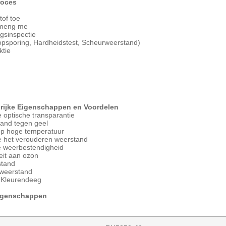
roces
of toe
meng me
gsinspectie
sopsporing, Hardheidstest, Scheurweerstand)
tie
grijke Eigenschappen en Voordelen
 optische transparantie
and tegen geel
p hoge temperatuur
e het verouderen weerstand
e weerbestendigheid
teit aan ozon
stand
 weerstand
 Kleurendeeg
igenschappen